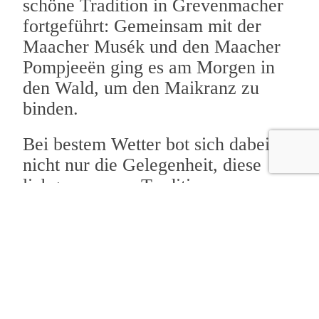
schöne Tradition in Grevenmacher
fortgeführt: Gemeinsam mit der
Maacher Musék und den Maacher
Pompjeeën ging es am Morgen in
den Wald, um den Maikranz zu
binden.
Bei bestem Wetter bot sich dabei
nicht nur die Gelegenheit, diese
liebgewonnene Tradition zu
pflegen, sondern auch gemeinsam
eine gute Zeit unter Freunden zu
verbringen. Natürlich durfte auch
ein gemütlicher Umtrunk nicht
fehlen – ebenso wenig wie die
Musik, die den Vormittag auf