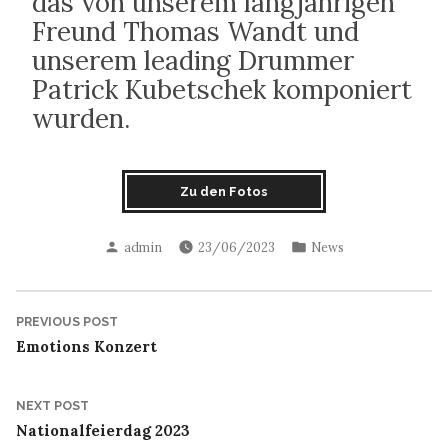
das von unserem langjährigen
Freund Thomas Wandt und
unserem leading Drummer
Patrick Kubetschek komponiert
wurden.
Zu den Fotos
Posted
Posted
admin
23/06/2023
News
by
in
Post
Previous
PREVIOUS POST
post:
Emotions Konzert
navigation
Next
NEXT POST
post:
Nationalfeierdag 2023