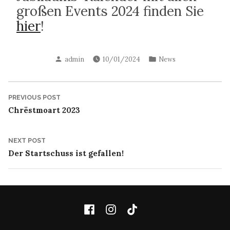
großen Events 2024 finden Sie
hier
!
Posted
Posted
admin
10/01/2024
News
by
in
Post
Previous
PREVIOUS POST
post:
Chrëstmoart 2023
navigation
Next
NEXT POST
post:
Der Startschuss ist gefallen!
Facebook
Instagram
TikTok