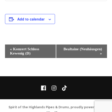
Add to calendar
Event
«
Konzert Schloss
Bealtaine (Neuhäusgen)
Kewenig (D)
»
Navigation
Facebook
Instagram
TikTok
Spirit of the Highlands Pipes & Drums
,
proudly powered by