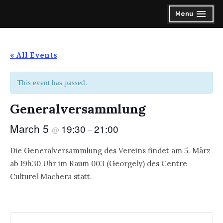
Skip
Spirit of the Highlands Pipes & Drums
Menu
expanded
collapsed
to
content
« All Events
This event has passed.
Generalversammlung
March 5
19:30
21:00
@
–
Die Generalversammlung des Vereins findet am 5. März
ab 19h30 Uhr im Raum 003 (Georgely) des Centre
Culturel Machera statt.